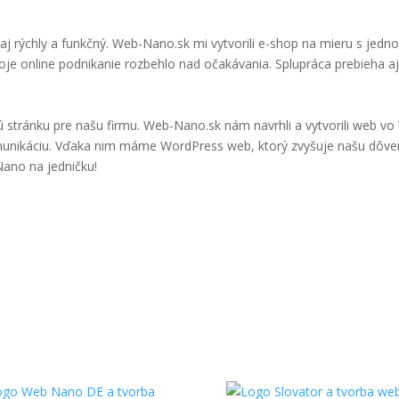
 aj rýchly a funkčný. Web-Nano.sk mi vytvorili e-shop na mieru s je
e online podnikanie rozbehlo nad očakávania. Splupráca prebieha aj
tránku pre našu firmu. Web-Nano.sk nám navrhli a vytvorili web vo 
omunikáciu. Vďaka nim máme WordPress web, ktorý zvyšuje našu dôve
ano na jedničku!