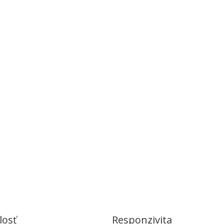
losť
Responzivita