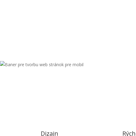
Dizajn
Rých