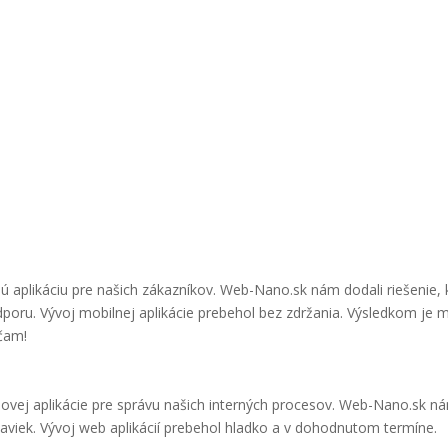
orba web stránok očami našich klien
 aplikáciu pre našich zákazníkov. Web-Nano.sk nám dodali riešenie, 
oru. Vývoj mobilnej aplikácie prebehol bez zdržania. Výsledkom je m
účam!
ovej aplikácie pre správu našich interných procesov. Web-Nano.sk nám
aviek. Vývoj web aplikácií prebehol hladko a v dohodnutom termíne.