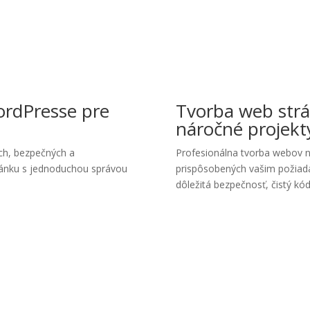
ordPresse pre
Tvorba web str
náročné projekt
ch, bezpečných a
Profesionálna tvorba webov n
ránku s jednoduchou správou
prispôsobených vašim požiadav
dôležitá bezpečnosť, čistý kód a
viete, ktorý systém je pre vás ten pra
e vám s výberom a vytvoríme web, ktorý bude šitý na mieru vašim p
👉 Chcem sa poradiť