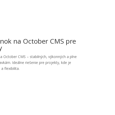
ánok na October CMS pre
y
a October CMS – stabilných, výkonných a plne
kám. Ideálne riešenie pre projekty, kde je
 flexibilita.
vý?
otrebám.