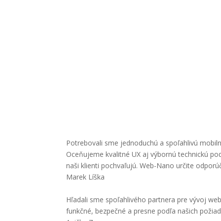
Tv
Potrebovali sme jednoduchú a spoľahlivú mobilnú
Oceňujeme kvalitné UX aj výbornú technickú podp
naši klienti pochvaľujú. Web-Nano určite odpor
Marek Líška
Hľadali sme spoľahlivého partnera pre vývoj web
funkčné, bezpečné a presne podľa našich požiad