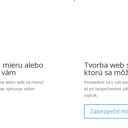
 mieru alebo
Tvorba web 
e vám
ktorú sa mô
óna alebo web na mieru?
Postaráme sa o váš web 
iac vyhovuje vašim
až po bezpečnostné zál
zvyšok.
Zabezpečiť m