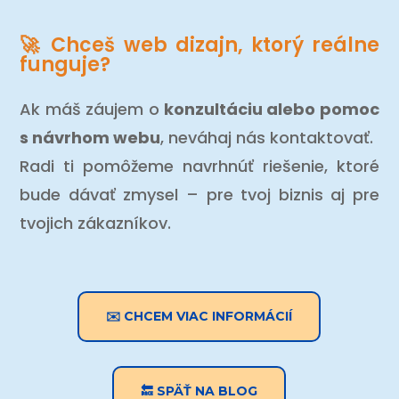
🚀 Chceš web dizajn, ktorý reálne
funguje?
Ak máš záujem o
konzultáciu alebo pomoc
s návrhom webu
, neváhaj nás kontaktovať.
Radi ti pomôžeme navrhnúť riešenie, ktoré
bude dávať zmysel – pre tvoj biznis aj pre
tvojich zákazníkov.
✉️ CHCEM VIAC INFORMÁCIÍ
🔙 SPÄŤ NA BLOG