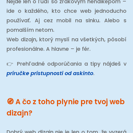
Nejde len o ľudí so zrakovým hendikepom –
ide o každého, kto chce web jednoducho
používať. Aj cez mobil na slnku. Alebo s
pomalším netom.
Web dizajn, ktorý myslí na všetkých, pôsobí
profesionálne. A hlavne – je fér.
👉 Prehľadné odporúčania a tipy nájdeš v
príručke prístupnosti od askinto
.
🧭 A čo z toho plynie pre tvoj web
dizajn?
Dobrý web dizajn nie je len o tom, že vyzerá